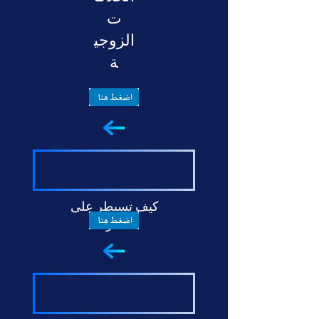
ت
الزوجي
ة
كيف تسيطر على
افكارك