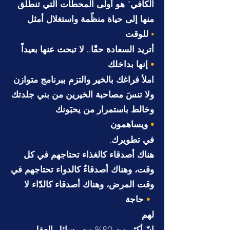
الكافي" هو أولى المحطّات التي تنطلق
منها إلى حياة منظّمة واستغلال أمثل
للوقت
•
أتريد السعادة حقًا.. لا تبحث عنها بعيداً
إنها بداخلك
•
املأ فراغك بالخير والتزم ببرنامج متوازن
ولا تنسَ مصاحبة الخيرين من بني جلدتك
وخالط باستمرار من يحبَونك
ويساهمون
•
.في تطويرك
هناك أصدقاء كالغذاء تحتاجهم في كل
وقت، وهناك أصدقاءٌ كالدواء تحتاجهم في
وقت المرض، وهناك أصدقاء كالدّاء لا
حاجة
•
لهم
.إنّ أكثر من 80% من رسائل العقل