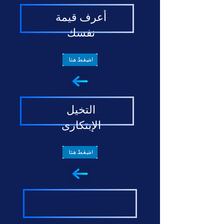
أعرف قيمة
نفسك
التخيل
الإبتكارى