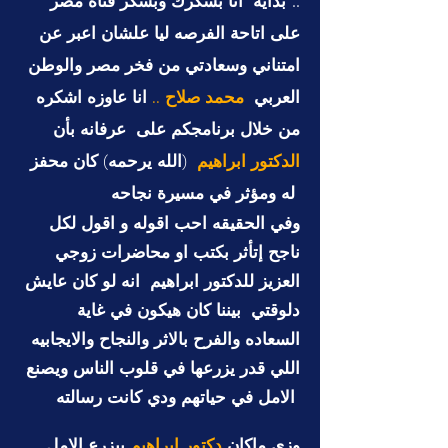
..
بداية انا بشكرك وبشكر قناة مصر
على اتاحة الفرصه ليا علشان اعبر عن
امتناني وسعادتي من فخر مصر والوطن
العربي
محمد صلاح ..
انا عاوزه اشكره
من خلال برنامجكم على عرفانه بأن
الدكتور ابراهيم
(الله يرحمه) كان محفز
له ومؤثر في مسيرة نجاحه
وفي الحقيقه احب اقوله و اقول لكل
ناجح إتأثر بكتب او محاضرات زوجي
العزيز للدكتور ابراهيم انه لو كان عايش
دلوقتي بيننا كان هيكون في غاية
السعاده والفرح بالاثر والنجاح والايجابيه
اللي قدر يزرعها في قلوب الناس ويصنع
الامل في حياتهم ودي كانت رسالته
وزي ماكان
دكتور ابراهيم
بيزرع الامل