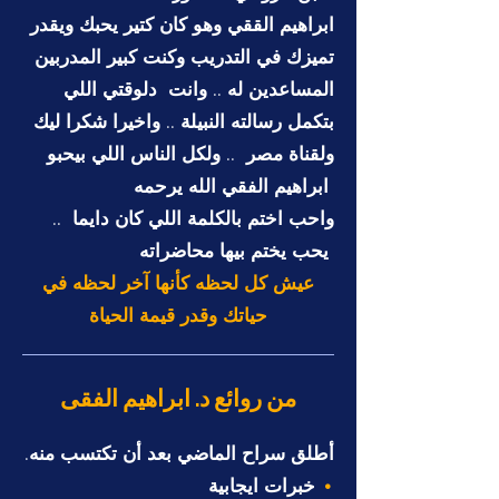
ابراهيم الققي وهو كان كتير يحبك ويقدر
تميزك في التدريب وكنت كبير المدربين
المساعدين له ..
وانت دلوقتي اللي
بتكمل رسالته النبيلة ..
واخيرا شكرا ليك
ولقناة مصر ..
ولكل الناس اللي بيحبو
ابراهيم الفقي الله يرحمه
.. واحب اختم بالكلمة اللي كان دايما
يحب يختم بيها محاضراته
عيش كل لحظه كأنها آخر لحظه في
حياتك وقدر قيمة الحياة
من روائع د. ابراهيم الفقى
أطلق سراح الماضي بعد أن تكتسب منه
.
خبرات ايجابية
•